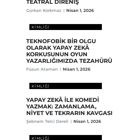
TEATRAL DİRENİŞ
Gürkan Korkmaz
Nisan 1, 2026
DIJITAL ÇAĞDA SANATÇI
KIMLIĞI
TEKNOFOBİK BİR OLGU
OLARAK YAPAY ZEKÂ
KORKUSUNUN OYUN
YAZARLIĞIMIZDA TEZAHÜRÜ
Füsun Ataman
Nisan 1, 2026
DIJITAL ÇAĞDA SANATÇI
KIMLIĞI
YAPAY ZEKÂ İLE KOMEDİ
YAZMAK: ZAMANLAMA,
NİYET VE TEKRARIN KAVGASI
Şebnem Telci Dereli
Nisan 1, 2026
DIJITAL ÇAĞDA SANATÇI
KIMLIĞI