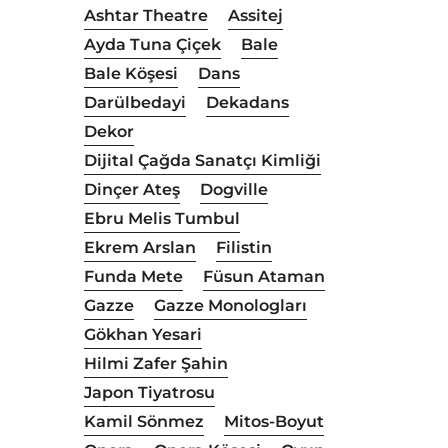
Ashtar Theatre
Assitej
Ayda Tuna Çiçek
Bale
Bale Köşesi
Dans
Darülbedayi
Dekadans
Dekor
Dijital Çağda Sanatçı Kimliği
Dinçer Ateş
Dogville
Ebru Melis Tumbul
Ekrem Arslan
Filistin
Funda Mete
Füsun Ataman
Gazze
Gazze Monologları
Gökhan Yesari
Hilmi Zafer Şahin
Japon Tiyatrosu
Kamil Sönmez
Mitos-Boyut