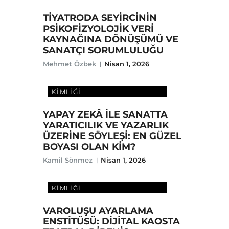
TİYATRODA SEYİRCİNİN
PSİKOFİZYOLOJİK VERİ
KAYNAĞINA DÖNÜŞÜMÜ VE
SANATÇI SORUMLULUĞU
Mehmet Özbek
Nisan 1, 2026
DIJITAL ÇAĞDA SANATÇI
KIMLIĞI
YAPAY ZEKÂ İLE SANATTA
YARATICILIK VE YAZARLIK
ÜZERİNE SÖYLEŞİ: EN GÜZEL
BOYASI OLAN KİM?
Kamil Sönmez
Nisan 1, 2026
DIJITAL ÇAĞDA SANATÇI
KIMLIĞI
VAROLUŞU AYARLAMA
ENSTİTÜSÜ: DİJİTAL KAOSTA