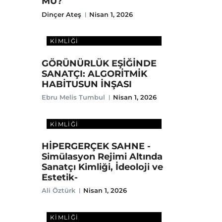
MÜ?
Dinçer Ateş
Nisan 1, 2026
DIJITAL ÇAĞDA SANATÇI
KIMLIĞI
GÖRÜNÜRLÜK EŞİĞİNDE
SANATÇI: ALGORİTMİK
HABİTUSUN İNŞASI
Ebru Melis Tumbul
Nisan 1, 2026
DIJITAL ÇAĞDA SANATÇI
KIMLIĞI
HİPERGERÇEK SAHNE -
Simülasyon Rejimi Altında
Sanatçı Kimliği, İdeoloji ve
Estetik-
Ali Öztürk
Nisan 1, 2026
DIJITAL ÇAĞDA SANATÇI
KIMLIĞI